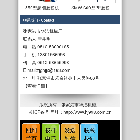
550型超细磨粉机…
SMW-600型PE磨粉…
联系我们 / Contact
张家港市华洁机械厂
联系人:唐井明
电 话:0512-58600185
手 机:13801566996
SMF-650型磨盘式…
SMF-650型PE磨粉…
传 真:0512-58655998
E-mail:zjghjjx@163.com
地 址:张家港市乐余镇兆丰人民路86号
【查看详细】
SMF-450型
SMF550型立式磨盘…
版权所有：张家港市华洁机械厂
苏ICP备号
网址：http://www.hj998.com.cn
回到
拨打
发送
联系
首页
电话
短信
我们