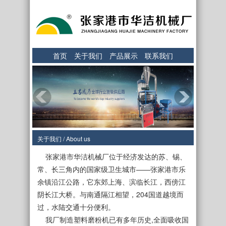
首页
关于我们
产品展示
联系我们
关于我们 / About us
张家港市华洁机械厂位于经济发达的苏、锡、
常、长三角内的国家级卫生城市——张家港市乐
余镇沿江公路，它东郊上海、滨临长江，西傍江
阴长江大桥。与南通隔江相望，204国道越境而
过，水陆交通十分便利。
我厂制造塑料磨粉机已有多年历史,全面吸收国