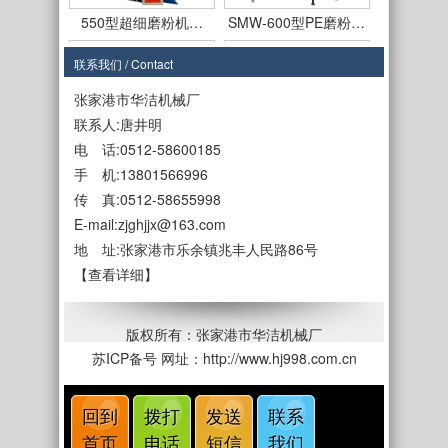
550型超细磨粉机…
SMW-600型PE磨粉…
联系我们 / Contact
张家港市华洁机械厂
联系人:唐井明
电 话:0512-58600185
SMF-650型磨盘式…
SMF-650型PE磨粉…
手 机:13801566996
传 真:0512-58655998
E-mail:zjghjjx@163.com
地 址:张家港市乐余镇兆丰人民路86号
【查看详细】
SMF-450型
SMF550型立式磨盘…
版权所有：张家港市华洁机械厂
苏ICP备号
网址：http://www.hj998.com.cn
回到
拨打
发送
联系
首页
电话
短信
我们