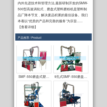
内外先进技术和管理方法,最新研制开发的SMW-
500型高速涡轮式﹑磨盘式塑料磨粉机是塑料制
品厂降本节支﹑解决废品积累的最佳设备。我们
本着以“优质的产品和完善的服务”为宗旨......
【查看详细】
产品推荐 / Product
SMF-450型
SMF550型立式磨盘…
SMF-550磨盘式塑…
9孔式SMF-550磨盘…