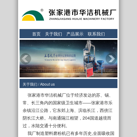
首页
关于我们
产品展示
联系我们
关于我们 / About us
张家港市华洁机械厂位于经济发达的苏、锡、
常、长三角内的国家级卫生城市——张家港市乐
余镇沿江公路，它东郊上海、滨临长江，西傍江
阴长江大桥。与南通隔江相望，204国道越境而
过，水陆交通十分便利。
我厂制造塑料磨粉机已有多年历史,全面吸收国