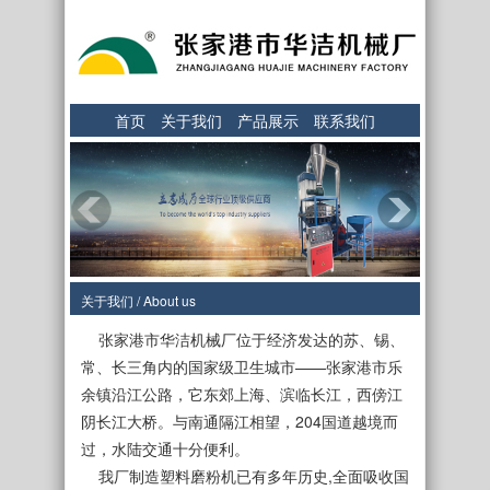
首页
关于我们
产品展示
联系我们
关于我们 / About us
张家港市华洁机械厂位于经济发达的苏、锡、
常、长三角内的国家级卫生城市——张家港市乐
余镇沿江公路，它东郊上海、滨临长江，西傍江
阴长江大桥。与南通隔江相望，204国道越境而
过，水陆交通十分便利。
我厂制造塑料磨粉机已有多年历史,全面吸收国