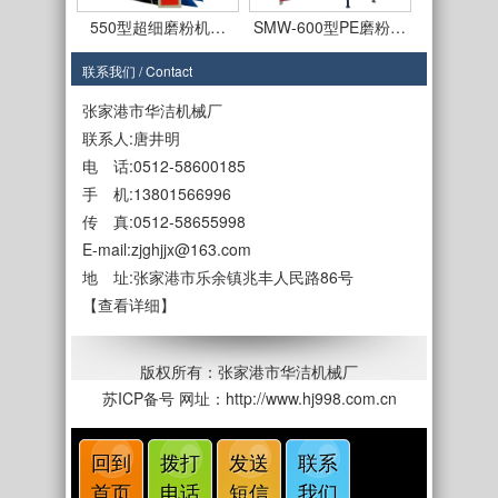
550型超细磨粉机…
SMW-600型PE磨粉…
联系我们 / Contact
张家港市华洁机械厂
联系人:唐井明
电 话:0512-58600185
手 机:13801566996
SMF-650型磨盘式…
SMF-650型PE磨粉…
传 真:0512-58655998
E-mail:zjghjjx@163.com
地 址:张家港市乐余镇兆丰人民路86号
【查看详细】
SMF-450型
SMF550型立式磨盘…
版权所有：张家港市华洁机械厂
苏ICP备号
网址：http://www.hj998.com.cn
回到
拨打
发送
联系
首页
电话
短信
我们