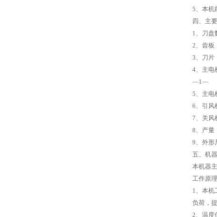
5、本机
四、主
1、刀盘
2、齿板
3、刀片
4、主电机
—1—
5、主电
6、引风
7、关风
8、产量：P
9、外形尺
五、机
本机器
工作原
1、本
负荷，
2、温度