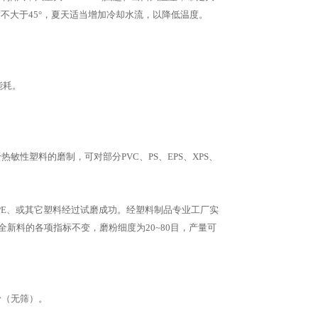
不大于45°，夏天适当增加冷却水流，以降低温度。
能耗。
性塑料的磨制，可对部分PVC、PS、EPS、XPS、
PE、或其它塑料经过试磨成功。经塑料制品专业工厂实
全新料的各项指标不变，磨粉细度为20~80目，产量可
。
粉（无筛）。