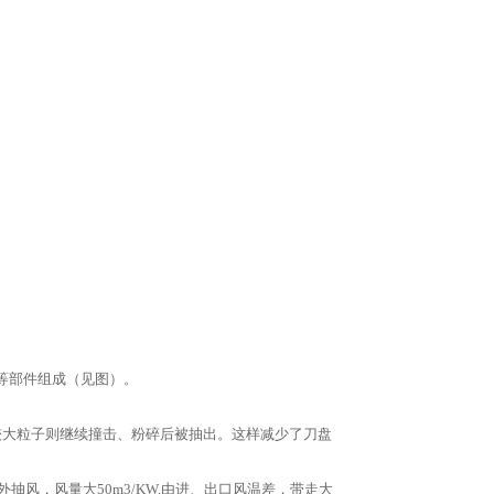
等部件组成（见图）。
较大粒子则继续撞击、粉碎后被抽出。这样减少了刀盘
抽风，风量大50m3/KW,由进、出口风温差，带走大