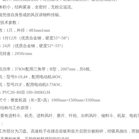
体积小，结构紧凑，全密封，无粉尘溢流。
能凭借自身形成的风压讲物料传输。
要技术参数：
数：1只，外径：483mm1mm
：1付12片（优质合金钢，硬度55°~58°）
：24片（优质合金钢，硬度52°~55°）
转速：2950r/min
机功率：37KW配用三角带；B型，2007mm，共6根。
机：型号9-19,4#，配用电动机4KW。
机：型号ZGF，配用电动机0.75KW。
VC20~80目 100-300KG/H
寸：整套机器（长×宽×高）1900mm×1500mm×3300mm
器结构与工作原理：
主要有进料斗、机壳、进料风叶、磨片、叶轮、出料风叶、储料斗、机架、电机
理：
机工作部分为刀盘。高速粒子在撞击齿板和齿片后部分被粉碎，经吸风抽出，而
提高磨粉效率，又能使粉料得到均匀冷却。