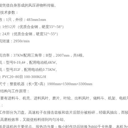
能凭借自身形成的风压讲物料传输。
要技术参数：
数：1只，外径：483mm1mm
：1付12片（优质合金钢，硬度55°~58°）
：24片（优质合金钢，硬度52°~55°）
转速：2950r/min
机功率：37KW配用三角带；B型，2007mm，共6根。
机：型号9-19,4#，配用电动机4KW。
机：型号ZGF，配用电动机0.75KW。
VC20~80目 100-300KG/H
寸：整套机器（长×宽×高）1900mm×1500mm×3300mm
器结构与工作原理：
主要有进料斗、机壳、进料风叶、磨片、叶轮、出料风叶、储料斗、机架、电机
理：
机工作部分为刀盘。高速粒子在撞击齿板和齿片后部分被粉碎，经吸风抽出，而
提高磨粉效率，又能使粉料得到均匀冷却。
低是该机的主要优点。按热功当量：每小时作功后转换为860千卡热量。本机为外