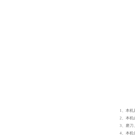
1、本机
2、本
3、磨
4、本机