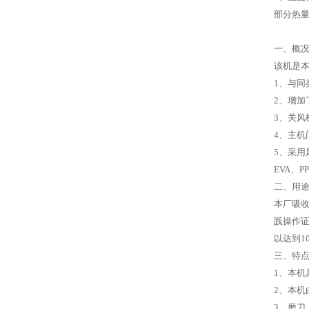
部分热量
一、概
该机是
1、与同
2、增加
3、关风
4、主机
5、采用
EVA、P
二、用
本厂吸收
践操作证
以达到1
三、特
1、本机
2、本
3、磨