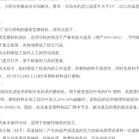
。少部分热量由水冷却解决。要求：冷却水的进口温度不大于25°，出口水温度
况：
本厂自行研制的最新型磨粉机，其特点如下：
类型磨粉机相比，在同功耗的情况下产量有较大提高（增产20%-50%），节约
了集尘装置，有效地降低了粉尘污染。
机出料降低了操作人工的劳动强度。
门盖可打开，便于检修和刀具的更换。
风水双冷，较好降低了机体内的工作温度，所磨制的料不易变性，同时也有利于热敏
PC、PE.PET.LDPE.LLDPE等塑料材料进行磨制。
途：
国内先进技术研制开发的系列磨粉机，用于硬度低到中等的PVC塑料、高密度
明，磨制粉料在加工回访中加入20%-30%碳酸钙，其制品的化学物理性能保持
00-300KG/H。因此，此设备是塑料制品厂降本节支、解决废品积累的最佳设备
点：
具备水循环冷却，适用于热敏性物质的加工。
机由主轴（转子）高速旋转二产生的超声涡流波的压力的振动原理讲原料一次成
刀、磨片均采用优质钢材，经热处理，耐磨性能良好。适合连续运转。