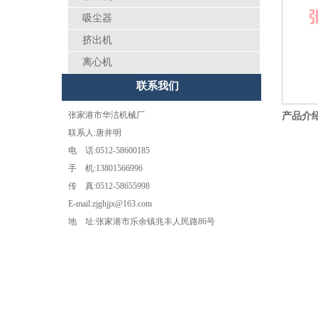
吸尘器
挤出机
离心机
联系我们
张家港市华洁机械厂
产品介
联系人:唐井明
电 话:0512-58600185
手 机:13801566996
传 真:0512-58655998
E-mail:zjghjjx@163.com
地 址:张家港市乐余镇兆丰人民路86号