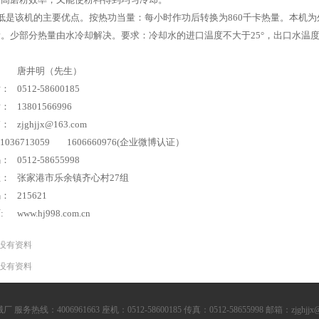
低是该机的主要优点。按热功当量：每小时作功后转换为860千卡热量。本机为外
。少部分热量由水冷却解决。要求：冷却水的进口温度不大于25°，出口水温度
们
：
唐井明（先生）
话：
0512-58600185
话：
13801566996
箱：
zjghjjx@163.com
1036713059 1606660976(企业微博认证）
码：
0512-58655998
址：
张家港市乐余镇齐心村27组
码：
215621
:
www.hj998.com.cn
没有资料
没有资料
：4006961663 座机：0512-58600185 传真：0512-58655998 邮箱：zjghjjx@