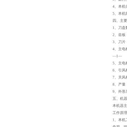
4、本机
5、本机
四、主
1、刀盘
2、齿板
3、刀片
4、主电机
—1—
5、主电
6、引风
7、关风
8、产量：P
9、外形尺
五、机
本机器
工作原
1、本
负荷，