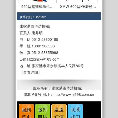
550型超细磨粉机…
SMW-600型PE磨粉…
联系我们 / Contact
张家港市华洁机械厂
联系人:唐井明
电 话:0512-58600185
手 机:13801566996
SMF-650型磨盘式…
SMF-650型PE磨粉…
传 真:0512-58655998
E-mail:zjghjjx@163.com
地 址:张家港市乐余镇兆丰人民路86号
【查看详细】
SMF-450型
SMF550型立式磨盘…
版权所有：张家港市华洁机械厂
苏ICP备号
网址：http://www.hj998.com.cn
回到
拨打
发送
联系
首页
电话
短信
我们