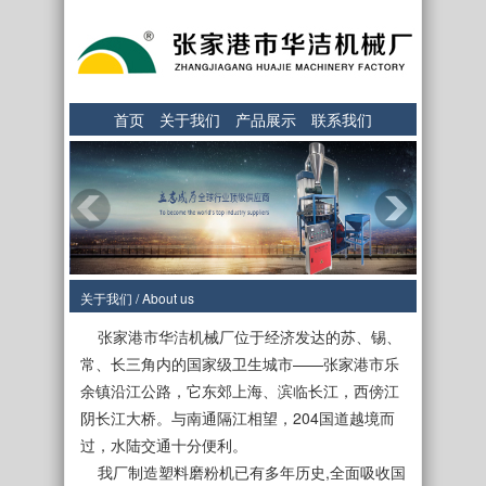
首页
关于我们
产品展示
联系我们
关于我们 / About us
张家港市华洁机械厂位于经济发达的苏、锡、
常、长三角内的国家级卫生城市——张家港市乐
余镇沿江公路，它东郊上海、滨临长江，西傍江
阴长江大桥。与南通隔江相望，204国道越境而
过，水陆交通十分便利。
我厂制造塑料磨粉机已有多年历史,全面吸收国