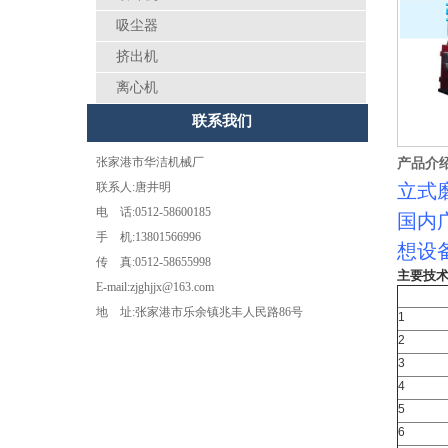
吸尘器
挤出机
离心机
联系我们
张家港市华洁机械厂
产品介
联系人:唐井明
立式
电 话:0512-58600185
国内
手 机:13801566996
想设
传 真:0512-58655998
主要技
E-mail:zjghjjx@163.com
地 址:张家港市乐余镇兆丰人民路86号
1
2
3
4
5
6