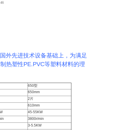
:46
吸收国外先进技术设备基础上，为满足
热塑性PE.PVC等塑料材料的理
650型
650mm
2片
610mm
KW
45-55KW
min
3800r/min
3-5.5KW