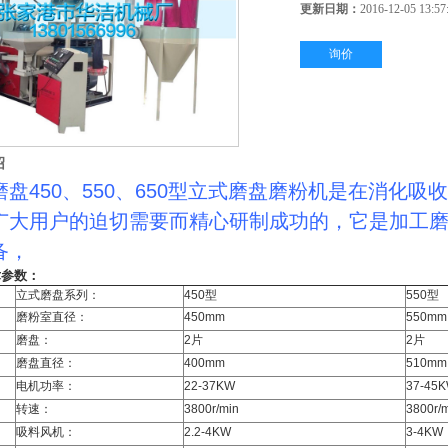
更新日期：
2016-12-05 13:57
询价
绍
磨盘450、550、650型立式磨盘磨粉机是在消化
广大用户的迫切需要而精心研制成功的，它是加工磨制
备，
术参数：
立式磨盘系列：
450型
550型
磨粉室直径：
450mm
550mm
磨盘：
2片
2片
磨盘直径：
400mm
510mm
电机功率：
22-37KW
37-45
转速：
3800r/min
3800r/
吸料风机：
2.2-4KW
3-4KW