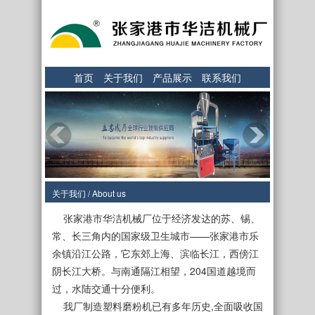
首页
关于我们
产品展示
联系我们
关于我们 / About us
张家港市华洁机械厂位于经济发达的苏、锡、
常、长三角内的国家级卫生城市——张家港市乐
余镇沿江公路，它东郊上海、滨临长江，西傍江
阴长江大桥。与南通隔江相望，204国道越境而
过，水陆交通十分便利。
我厂制造塑料磨粉机已有多年历史,全面吸收国