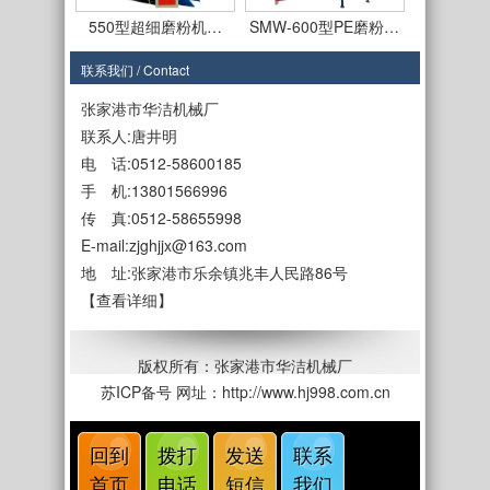
550型超细磨粉机…
SMW-600型PE磨粉…
联系我们 / Contact
张家港市华洁机械厂
联系人:唐井明
电 话:0512-58600185
手 机:13801566996
SMF-650型磨盘式…
SMF-650型PE磨粉…
传 真:0512-58655998
E-mail:zjghjjx@163.com
地 址:张家港市乐余镇兆丰人民路86号
【查看详细】
SMF-450型
SMF550型立式磨盘…
版权所有：张家港市华洁机械厂
苏ICP备号
网址：http://www.hj998.com.cn
回到
拨打
发送
联系
首页
电话
短信
我们