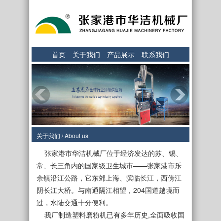
首页
关于我们
产品展示
联系我们
关于我们 / About us
张家港市华洁机械厂位于经济发达的苏、锡、
常、长三角内的国家级卫生城市——张家港市乐
余镇沿江公路，它东郊上海、滨临长江，西傍江
阴长江大桥。与南通隔江相望，204国道越境而
过，水陆交通十分便利。
我厂制造塑料磨粉机已有多年历史,全面吸收国