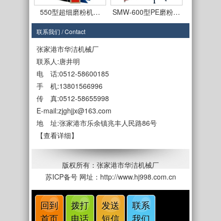
550型超细磨粉机…
SMW-600型PE磨粉…
联系我们 / Contact
张家港市华洁机械厂
联系人:唐井明
电 话:0512-58600185
手 机:13801566996
SMF-650型磨盘式…
SMF-650型PE磨粉…
传 真:0512-58655998
E-mail:zjghjjx@163.com
地 址:张家港市乐余镇兆丰人民路86号
【查看详细】
SMF-450型
SMF550型立式磨盘…
版权所有：张家港市华洁机械厂
苏ICP备号
网址：http://www.hj998.com.cn
回到
拨打
发送
联系
首页
电话
短信
我们